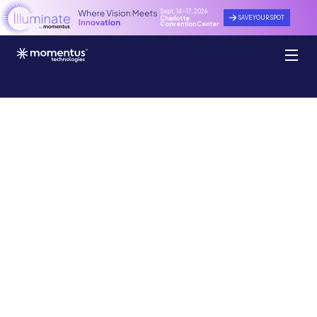
Sept. 14 - 17, 2026
SAVE YOUR SPOT
Charlotte
Convention Center
Logiciel de gestion
des sites et des
événements
Découvrez comment la plateforme Momentus
simplifie
votre gestion et vous offre une vision
claire de toutes vos opérations –
passées, présentes et futures.