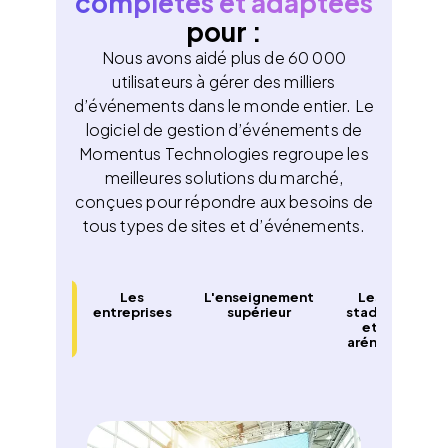
complètes et adaptées
pour :
Nous avons aidé plus de 60 000
utilisateurs à gérer des milliers
d’événements dans le monde entier. Le
logiciel de gestion d’événements de
Momentus Technologies regroupe les
meilleures solutions du marché,
conçues pour répondre aux besoins de
tous types de sites et d’événements.
 centres
Les
L'enseignement
Les
de
entreprises
supérieur
stades
ce
ngrès et
et
d
xposition
arénas
e
cu