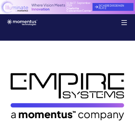
14. bis 17. September
2026
SICHERE DIR DEINEN
PLATZ
Charlotte
Convention Center