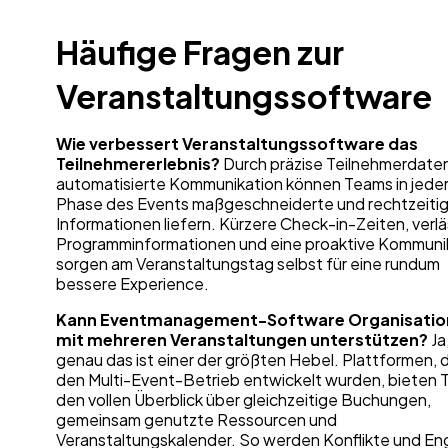
Häufige Fragen zur
Veranstaltungssoftware
Wie verbessert Veranstaltungssoftware das
Teilnehmererlebnis?
Durch präzise Teilnehmerdate
automatisierte Kommunikation können Teams in jede
Phase des Events maßgeschneiderte und rechtzeiti
Informationen liefern. Kürzere Check-in-Zeiten, verlä
Programminformationen und eine proaktive Kommuni
sorgen am Veranstaltungstag selbst für eine rundum
bessere Experience.
Kann Eventmanagement-Software Organisatio
mit mehreren Veranstaltungen unterstützen?
Ja
genau das ist einer der größten Hebel. Plattformen, d
den Multi-Event-Betrieb entwickelt wurden, bieten
den vollen Überblick über gleichzeitige Buchungen,
gemeinsam genutzte Ressourcen und
Veranstaltungskalender. So werden Konflikte und E