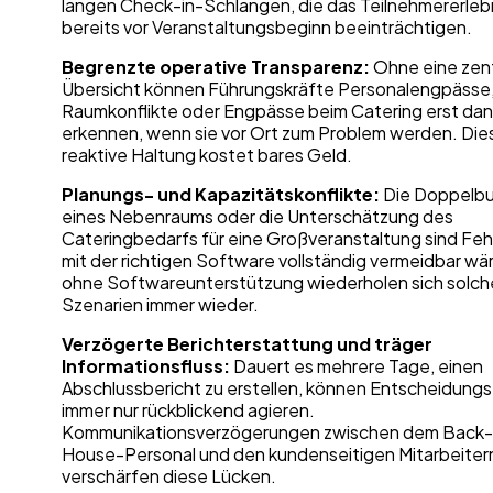
langen Check-in-Schlangen, die das Teilnehmererleb
bereits vor Veranstaltungsbeginn beeinträchtigen.
Begrenzte operative Transparenz:
Ohne eine zent
Übersicht können Führungskräfte Personalengpässe
Raumkonflikte oder Engpässe beim Catering erst da
erkennen, wenn sie vor Ort zum Problem werden. Die
reaktive Haltung kostet bares Geld.
Planungs- und Kapazitätskonflikte:
Die Doppelb
eines Nebenraums oder die Unterschätzung des
Cateringbedarfs für eine Großveranstaltung sind Fehl
mit der richtigen Software vollständig vermeidbar wä
ohne Softwareunterstützung wiederholen sich solch
Szenarien immer wieder.
Verzögerte Berichterstattung und träger
Informationsfluss:
Dauert es mehrere Tage, einen
Abschlussbericht zu erstellen, können Entscheidungs
immer nur rückblickend agieren.
Kommunikationsverzögerungen zwischen dem Back-
House-Personal und den kundenseitigen Mitarbeiter
verschärfen diese Lücken.