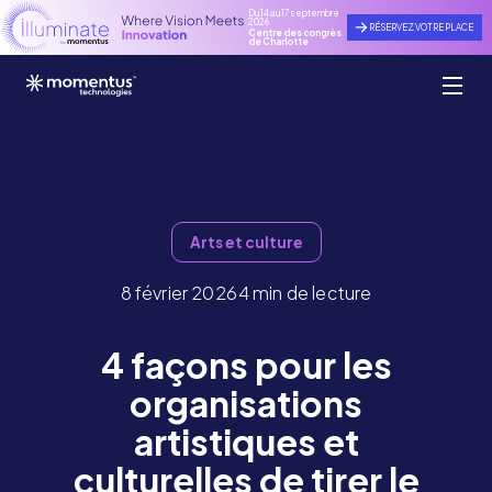
Du 14 au 17 septembre
2026
RÉSERVEZ VOTRE PLACE
Centre des congrès
de Charlotte
Arts et culture
8 février 2026
4 min de lecture
4 façons pour les
organisations
artistiques et
culturelles de tirer le