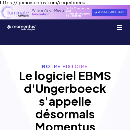
https://gomomentus.com/ungerboeck
Du 14 au 17 septembre
2026
RÉSERVEZ VOTRE PLACE
Centre des congrès
de Charlotte
NOTRE HISTOIRE
Le logiciel EBMS
d'Ungerboeck
s'appelle
désormais
Momentus