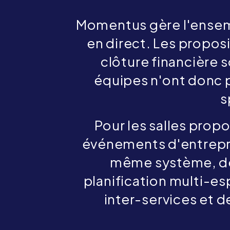
Momentus gère l'ensembl
en direct. Les proposit
clôture financière 
équipes n'ont donc pa
s
Pour les salles prop
événements d'entrepri
même système, des 
planification multi-es
inter-services et d