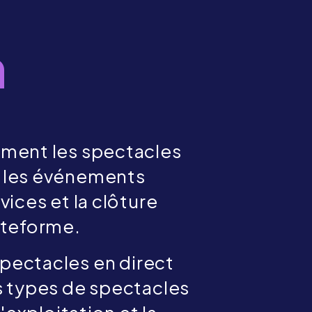
?
m
mment les spectacles
es, les événements
vices et la clôture
lateforme.
spectacles en direct
s types de spectacles