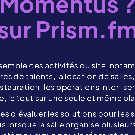
Momentus 
sur Prism.f
emble des activités du site, nota
fres de talents, la location de sall
estauration, les opérations inter-ser
e, le tout sur une seule et même p
s d'évaluer les solutions pour les 
 lorsque la salle organise plusieur