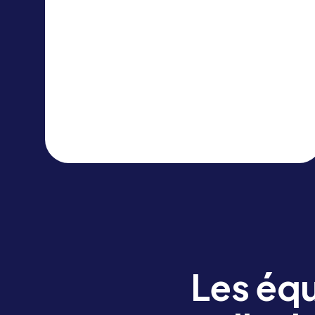
processus opérationnels des salles,
les bons de travail et la logistique
inter-services, en plus des
spectacles en direct. La plateforme
gère la salle dans son ensemble, et
pas seulement le spectacle.
Les équ