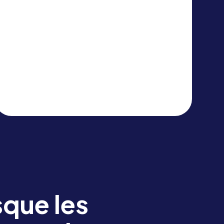
d'affaires, du pipeline et du taux
d'utilisation pour tous les types
d'événements. Ask Mo répond aux
questions d'ordre opérationnel. Le
système de reporting de niveau
entreprise couvre l'ensemble des
opérations du site.
sque les