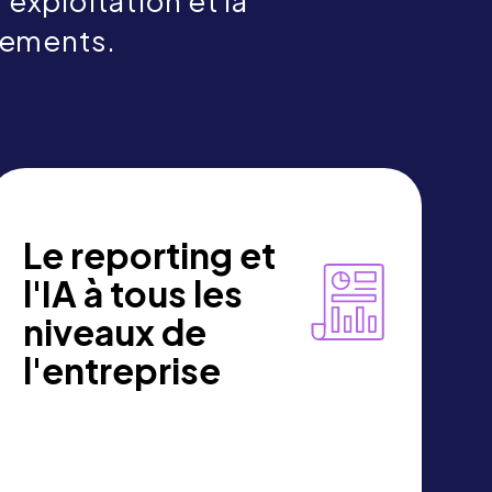
'exploitation et la
énements.
Le reporting et
l'IA à tous les
niveaux de
l'entreprise
Momentus Analytics offre une vue
d'ensemble des ventes, du chiffre