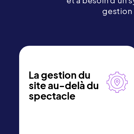
et a besoin d'un s
gestion 
La gestion du
site au-delà du
spectacle
Momentus prend en charge la
restauration, les services, les