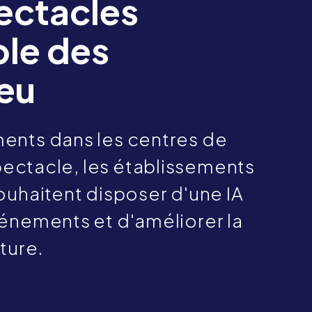
ectacles
ble des
ieu
ments dans les centres de
spectacle, les établissements
ouhaitent disposer d'une IA
événements et d'améliorer la
ôture.