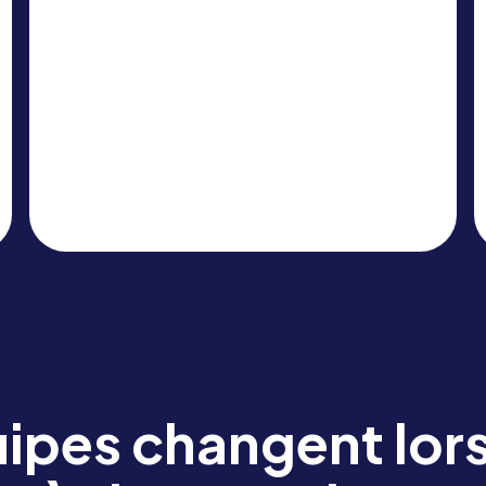
le recouvrement pour tous les types
d'événements – spectacles,
locations, événements d'entreprise
– au sein d'un seul flux de travail
financier.
ipes changent lor