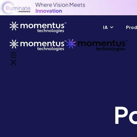
IA
Prod
Po