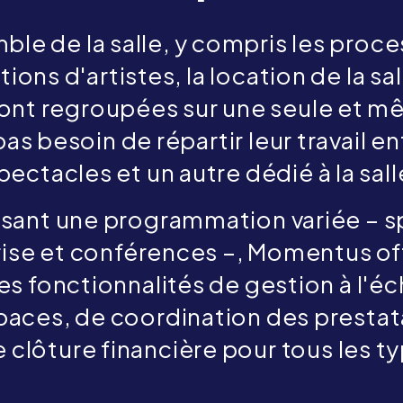
e de la salle, y compris les proce
ions d'artistes, la location de la sal
sont regroupées sur une seule et 
s besoin de répartir leur travail en
pectacles et un autre dédié à la sall
osant une programmation variée – s
se et conférences –, Momentus offre
fonctionnalités de gestion à l'éche
paces, de coordination des prestat
e clôture financière pour tous les