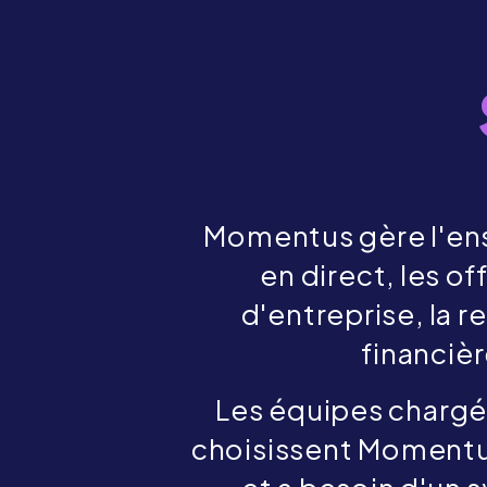
Momentus gère l'ens
en direct, les of
d'entreprise, la r
financièr
Les équipes chargée
choisissent Momentus