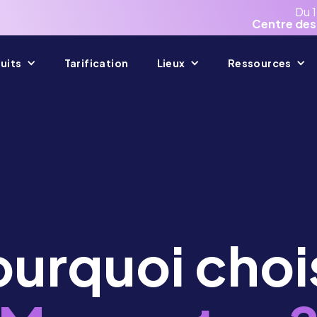
Du 
Centre des
uits
Tarification
Lieux
Ressources
urquoi choi