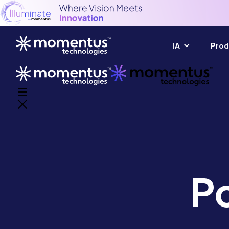
IA
Prod
Po