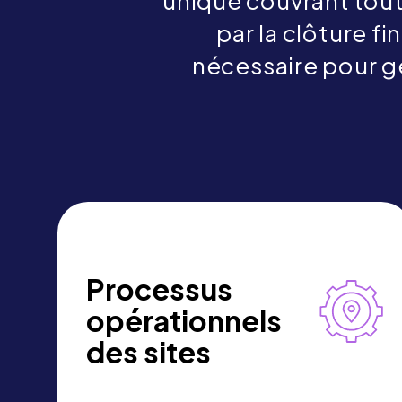
unique couvrant tout
par la clôture f
nécessaire pour g
Processus
opérationnels
des sites