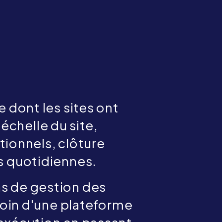
?
 dont les sites ont
'échelle du site,
ationnels, clôture
ns quotidiennes.
ns de gestion des
soin d'une plateforme