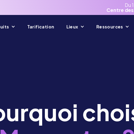
Du 
Centre des
uits
Tarification
Lieux
Ressources
urquoi choi