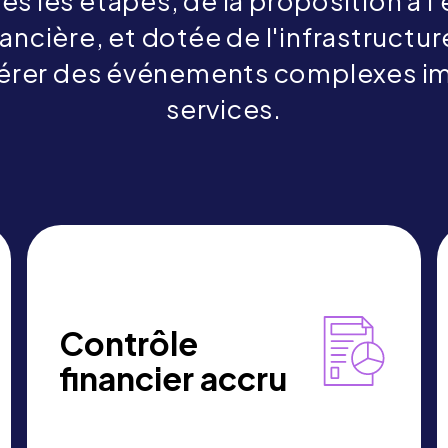
es les étapes, de la proposition à l
inancière, et dotée de l'infrastructu
érer des événements complexes im
services.
Contrôle
financier accru