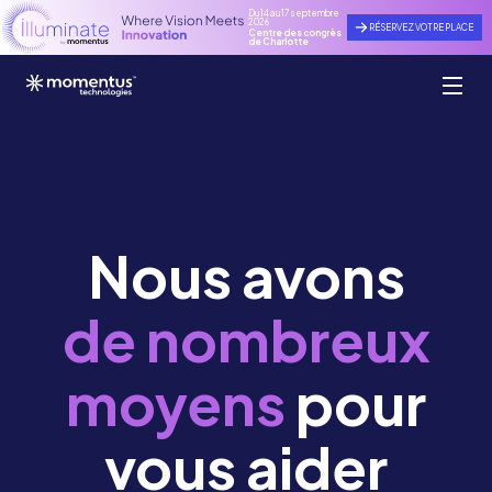
Du 14 au 17 septembre
2026
RÉSERVEZ VOTRE PLACE
Centre des congrès
de Charlotte
Nous avons
de nombreux
moyens
pour
vous aider