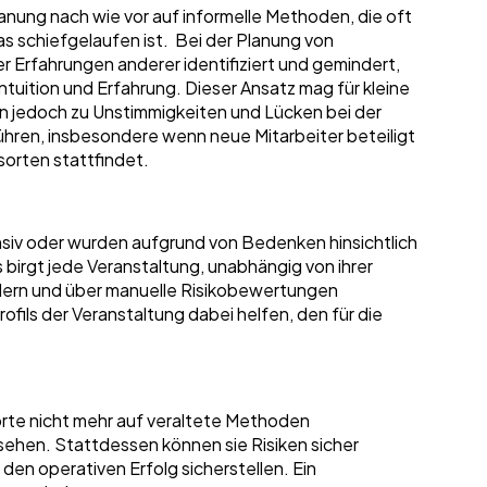
lanung nach wie vor auf informelle Methoden, die oft
s schiefgelaufen ist. Bei der Planung von
r Erfahrungen anderer identifiziert und gemindert,
ntuition und Erfahrung. Dieser Ansatz mag für kleine
nn jedoch zu Unstimmigkeiten und Lücken bei der
ühren, insbesondere wenn neue Mitarbeiter beteiligt
sorten stattfindet.
nsiv oder wurden aufgrund von Bedenken hinsichtlich
 birgt jede Veranstaltung, unabhängig von ihrer
ndern und über manuelle Risikobewertungen
ofils der Veranstaltung dabei helfen, den für die
orte nicht mehr auf veraltete Methoden
sehen. Stattdessen können sie Risiken sicher
en operativen Erfolg sicherstellen. Ein