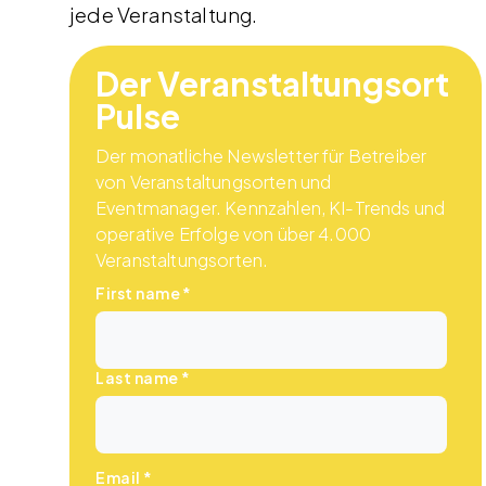
jede Veranstaltung.
Der Veranstaltungsort
Pulse
Der monatliche Newsletter für Betreiber
von Veranstaltungsorten und
Eventmanager. Kennzahlen, KI-Trends und
operative Erfolge von über 4.000
Veranstaltungsorten.
First name
*
Last name
*
Email
*