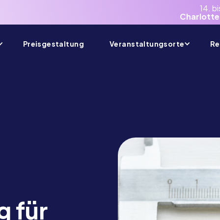
14. b
Charlotte
Preisgestaltung
Veranstaltungsorte
Re
g für