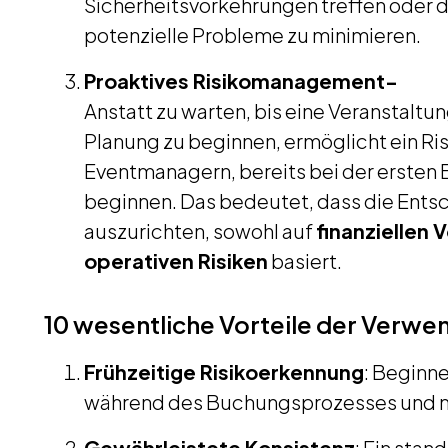
Sicherheitsvorkehrungen treffen oder d
potenzielle Probleme zu minimieren.
Proaktives Risikomanagement-
Anstatt zu warten, bis eine Veranstaltu
Planung zu beginnen, ermöglicht ein Ris
Eventmanagern, bereits bei der ersten
beginnen. Das bedeutet, dass die Ents
auszurichten, sowohl auf
finanziellen V
operativen Risiken
basiert.
10 wesentliche Vorteile der Verwen
Frühzeitige Risikoerkennung
: Beginne
während des Buchungsprozesses und ni
Gewährleistete Konsistenz
: Ein stan