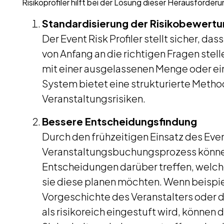
Risikoprofiler hilft bei der Lösung dieser Herausforder
Standardisierung der Risikobewert
Der Event Risk Profiler stellt sicher, da
von Anfang an die richtigen Fragen stel
mit einer ausgelassenen Menge oder ein
System bietet eine strukturierte Metho
Veranstaltungsrisiken.
Bessere Entscheidungsfindung
Durch den frühzeitigen Einsatz des Event
Veranstaltungsbuchungsprozess können
Entscheidungen darüber treffen, welch
sie diese planen möchten. Wenn beispi
Vorgeschichte des Veranstalters oder d
als risikoreich eingestuft wird, können