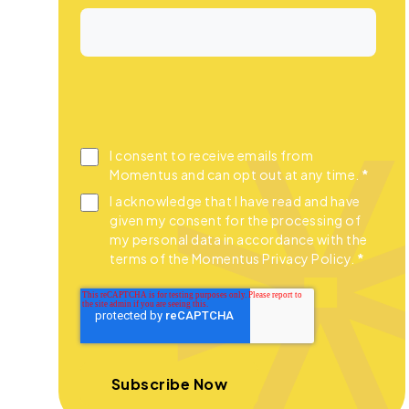
I consent to receive emails from
Momentus and can opt out at any time.
*
I acknowledge that I have read and have
given my consent for the processing of
my personal data in accordance with the
terms of the Momentus Privacy Policy.
*