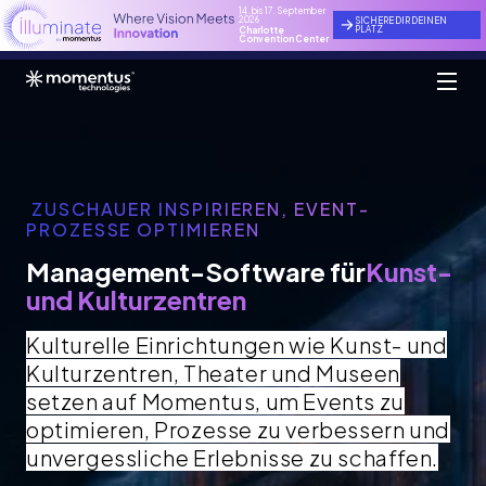
14. bis 17. September
2026
SICHERE DIR DEINEN
PLATZ
Charlotte
Convention Center
ZUSCHAUER INSPIRIEREN, EVENT-
PROZESSE OPTIMIEREN
Management-Software für
Kunst-
und Kulturzentren
Kulturelle Einrichtungen wie Kunst- und
Kulturzentren, Theater und Museen
setzen auf Momentus, um Events zu
optimieren, Prozesse zu verbessern und
unvergessliche Erlebnisse zu schaffen.