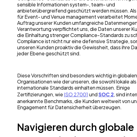
sensible Informationen system-, team- und
anbieterübergreifend geschützt werden müssen. Al
für Event- und Venue management verarbeitet Mome
Auftrag unserer Kunden umfangreiche Datenmengen
Verantwortung verpflichtet uns, die Daten unserer K
die Einhaltung strenger Compliance-Standards zu sc
Compliance ist nicht nur eine defensive Strategie, so
unseren Kunden proaktiv die Gewissheit, dass ihre D
jeder Ebene geschützt sind.
Diese Vorschriften sind besonders wichtig in globalen
Organisationen wie der unseren, die sowohl lokale al
internationale Standards einhalten müssen. Einige
Zertifizierungen, wie
ISO 27001
und
SOC 2
, sind inte
anerkannte Benchmarks, die Kunden weltweit von u
Engagement für Datensicherheit überzeugen.
Navigieren durch globale