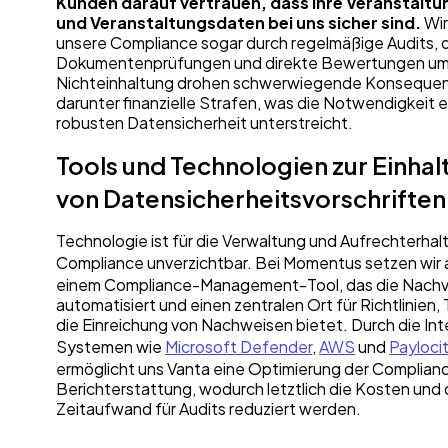
Kunden darauf vertrauen, dass ihre Veranstaltu
und Veranstaltungsdaten bei uns sicher sind.
Wir
unsere Compliance sogar durch regelmäßige Audits, 
Dokumentenprüfungen und direkte Bewertungen um
Nichteinhaltung drohen schwerwiegende Konseque
darunter finanzielle Strafen, was die Notwendigkeit e
robusten Datensicherheit unterstreicht.
Tools und Technologien zur Einhal
von Datensicherheitsvorschrifte
Technologie ist für die Verwaltung und Aufrechterhal
Compliance unverzichtbar. Bei Momentus setzen wir
einem Compliance-Management-Tool, das die Nachv
automatisiert und einen zentralen Ort für Richtlinien,
die Einreichung von Nachweisen bietet. Durch die Int
Systemen wie
Microsoft Defender
,
AWS
und
Payloci
ermöglicht uns Vanta eine Optimierung der Complian
Berichterstattung, wodurch letztlich die Kosten und 
Zeitaufwand für Audits reduziert werden.