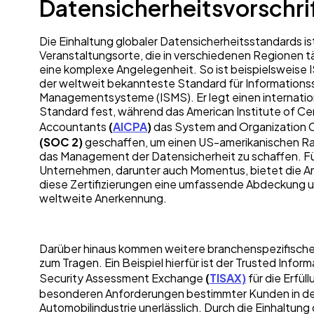
Datensicherheitsvorschr
Die Einhaltung globaler Datensicherheitsstandards ist
Veranstaltungsorte, die in verschiedenen Regionen tä
eine komplexe Angelegenheit. So ist beispielsweise
der weltweit bekannteste Standard für Informations
Managementsysteme (ISMS). Er legt einen internatio
Standard fest, während das American Institute of Cer
Accountants
(
AICPA
)
das System and Organization C
(SOC 2)
geschaffen, um einen US-amerikanischen R
das Management der Datensicherheit zu schaffen. Für
Unternehmen, darunter auch Momentus, bietet die A
diese Zertifizierungen eine umfassende Abdeckung 
weltweite Anerkennung.
Darüber hinaus kommen weitere branchenspezifisch
zum Tragen. Ein Beispiel hierfür ist der Trusted Inform
Security Assessment Exchange
(
TISAX)
für die Erfül
besonderen Anforderungen bestimmter Kunden in de
Automobilindustrie unerlässlich. Durch die Einhaltung 