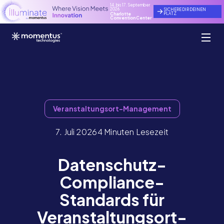
14. bis 17. September
2026
SICHERE DIR DEINEN
PLATZ
Charlotte
Convention Center
Veranstaltungsort-Management
7. Juli 2026
4 Minuten Lesezeit
Datenschutz-
Compliance-
Standards für
Veranstaltungsort-