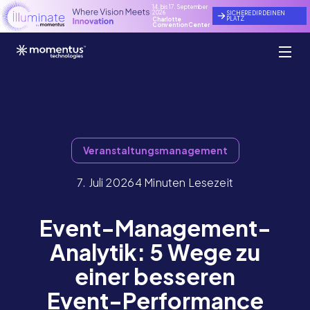
14. bis 17. September
2026
SICHERE DIR DEINEN
PLATZ
Charlotte
Convention Center
Veranstaltungsmanagement
7. Juli 2026
4 Minuten Lesezeit
Event-Management-
Analytik: 5 Wege zu
einer besseren
Event-Performance